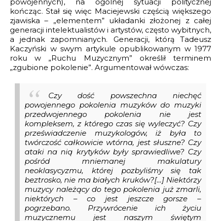
powojennych), na ogólnej sytuacji politycznej
kończąc. Stał się więc Maciejewski częścią większego
ncertante na fortepian i orkiestrę
zjawiska – „elementem” układanki złożonej z całej
generacji intelektualistów i artystów, często wybitnych,
rtwychwstania
a jednak zapomnianych. Generacji, którą Tadeusz
Kaczyński w swym artykule opublikowanym w 1977
is
roku w „Ruchu Muzycznym” określił terminem
„zgubione pokolenie”. Argumentował wówczas:
Czy dość powszechna niechęć
powojennego pokolenia muzyków do muzyki
przedwojennego pokolenia nie jest
kompleksem, z którego czas się wyleczyć? Czy
przeświadczenie muzykologów, iż była to
twórczość całkowicie wtórna, jest słuszne? Czy
ataki na nią krytyków były sprawiedliwe? Czy
pośród mniemanej makulatury
neoklasycyzmu, której pozbyliśmy się tak
beztrosko, nie ma białych kruków?[…] Niektórzy
muzycy należący do tego pokolenia już zmarli,
niektórych – co jest jeszcze gorsze –
pogrzebano. Przywrócenie ich życiu
muzycznemu jest naszym świętym