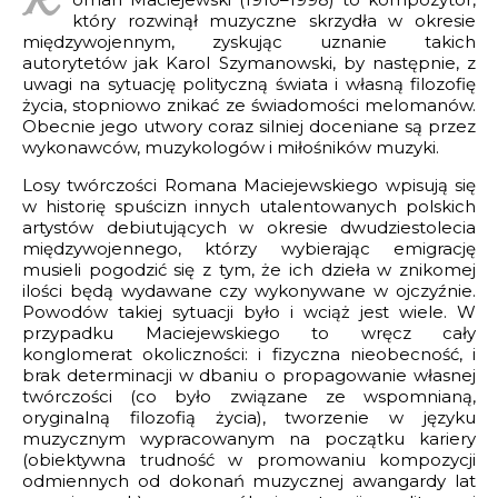
R
który rozwinął muzyczne skrzydła w okresie
 katalog utworów
z w świecie Hollywood
międzywojennym, zyskując uznanie takich
AFIA
autorytetów jak Karol Szymanowski, by następnie, z
a utworów
 fortepian
 (Szwecja)
uwagi na sytuację polityczną świata i własną filozofię
CIE
 2 fortepiany
życia, stopniowo znikać ze świadomości melomanów.
Missa pro defunctis
Obecnie jego utwory coraz silniej doceniane są przez
9
fortepian i orkiestrę
a fortepian
wykonawców, muzykologów i miłośników muzyki.
ameralne
 fortepian
Losy twórczości Romana Maciejewskiego wpisują się
 2026 ZKP
nsprit
w historię spuścizn innych utalentowanych polskich
kalne i wokalno-instrumentalne
rpiowskie na chór mieszany
artystów debiutujących w okresie dwudziestolecia
międzywojennego, którzy wybierając emigrację
niczne i teatralne
na trio smyczkowe
musieli pogodzić się z tym, że ich dzieła w znikomej
ilości będą wydawane czy wykonywane w ojczyźnie.
fortepian i skrzypce
Powodów takiej sytuacji było i wciąż jest wiele. W
przypadku Maciejewskiego to wręcz cały
a instrumenty dęte
konglomerat okoliczności: i fizyczna nieobecność, i
brak determinacji w dbaniu o propagowanie własnej
 na fortepian
twórczości (co było związane ze wspomnianą,
oryginalną filozofią życia), tworzenie w języku
pańska na dwie gitary
muzycznym wypracowanym na początku kariery
is
(obiektywna trudność w promowaniu kompozycji
odmiennych od dokonań muzycznej awangardy lat
a dwa fortepiany