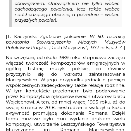
obowiązkiem. Obowiązkiem nie tylko wobec
odchodzącego pokolenia, lecz także wobec
nadchodzącego obecnie, a pośrednio – wobec
przyszłych pokoleń.
[T. Kaczyński,
Zgubione pokolenie. W 50. rocznicę
powstania Stowarzyszenia Młodych Muzyków
Polaków w Paryżu
, „Ruch Muzyczny”, 1977 nr 5, s. 3–4.]
Na szczęście, od około 1989 roku, stopniowo zaczęto
włączać twórczość kompozytorów emigracyjnych w
ogólną historię muzyki polskiej, co również
przyczyniło się do wzrostu zainteresowania
Maciejewskim. W jego przypadku jednak o pamięci
współczesnych zadecydowały także relacje rodzinne.
W tym kontekście przełomem było podarowanie
przez kompozytora rękopisów swoich utworów bratu
Wojciechowi. A ten, od mniej więcej 1995 roku, aż do
swojej śmierci w 2018, niestrudzenie walczył o każdą
aktywność promującą dokonania Romana. Dzięki
temu możliwe było m.in. wydanie drukiem wielu
kompozycji, utworzenie Leszczyńskiego Towarzystwa
Muzycznego im. Romana Maciejewskiego,