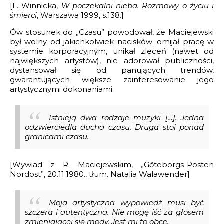
[L. Winnicka,
W poczekalni nieba. Rozmowy o życiu i
śmierci
, Warszawa 1999, s.138.]
Ów stosunek do „Czasu” powodował, że Maciejewski
był wolny od jakichkolwiek nacisków: omijał pracę w
systemie korporacyjnym, unikał zleceń (nawet od
największych artystów), nie adorował publiczności,
dystansował się od panujących trendów,
gwarantujących większe zainteresowanie jego
artystycznymi dokonaniami:
Istnieją dwa rodzaje muzyki […]. Jedna
odzwierciedla ducha czasu. Druga stoi ponad
granicami czasu.
[Wywiad z R. Maciejewskim, „Gőteborgs-Posten
Nordost”, 20.11.1980., tłum. Natalia Walawender]
Moja artystyczna wypowiedź musi być
szczera i autentyczna. Nie mogę iść za głosem
zmieniającej się mody. Jest mi to obce.