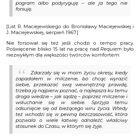
pogram albo podyryguję – ale ja tego nie
forsuję.
[List R. Maciejewskiego do Bronisławy Maciejewskiej i
J. Maciejewskiej, sierpień 1967.]
Nie forsował się też jeśli chodzi o tempo pracy.
Poświęcenie blisko 15 lat na pracę nad
Requiem
było
niezwykłym dla większości twórców komfortem:
Zdarzały się w moim życiu okresy, kiedy
zapadałem w milczenie, bo chcąc wyrazić
siebie, przekazać swą wewnętrzną prawdę,
trzeba ją najpierw poznać, a najlepsza ku temu
droga wiedzie – jak sądzę – poprzez milczenie i
wsłuchanie się w siebie. Sprzyja temu
odsunięcie się od bieżącego wiru życia. Wtedy
też wchodzi się w pewną bezczasowość, która
pozwala o wiele łatwiej odnaleźć właściwy
stosunek do Czasu, w którym się żyje.