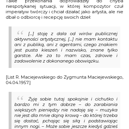
Takie przekonania doprowadziły do chyba
niespotykanej sytuacji, w której kompozytor czuł
ncertante na fortepian i orkiestrę
imperatyw twórczy i chciał działać jako artysta, ale nie
dbał o odbiorcę i recepcję swoich dzieł:
rtwychwstania
is
[…] stoję z dala od wirów publicznej
aktywności artystycznej, […] nie mam kontaktu
ani z publiką, ani z agentami, czego znakiem
jest pusta kieszeń i nazwisko, znane tylko
garstce. Ale za to mam czas, zdrowie i
zadowolenie z dokonanego obowiązku.
[List R. Maciejewskiego do Zygmunta Maciejewskiego,
04.04.1957.]
Żyję sobie tutaj spokojnie i cichutko i
bardzo mi z tym dobrze – do zarabiania
większych pieniędzy nie nadaję się – muzyka
nie jest dla mnie dojną krową – do której trzeba
się dostać, pchając się siłą i podstawiając
innym nogi. – Może sobie jeszcze kiedyś gdzieś