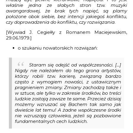
właśnie jedna ze słabych stron tzw. muzyki
awangardowej, że brak tych napięć, są plamy
położone obok siebie, bez intencji jakiegoś konfliktu,
czy doprowadzenia do konfliktu, czy rozwiązania
.
[Wywiad J. Cegiełły z Romanem Maciejewskim,
29.06.1979.]
o szukaniu nowatorskich rozwiązań:
Staram się odejść od współczesności. […]
Nigdy nie należałem do tego grona artystów,
którzy robili tzw. karierę, związaną bardzo
często z wymogiem nowości, z ustawicznym
pragnieniem zmiany. Zmiany zachodzą także i
w sztuce, ale tylko w zakresie środków, bo treści
ludzkie zostają zawsze te same. Przecież dzisiaj
możemy wzruszać się Bachem tak samo jak
dwieście lat temu! A żadne współczesne środki
nie wzruszają człowieka, jeżeli są pozbawione
fundamentalnych cech ludzkich.