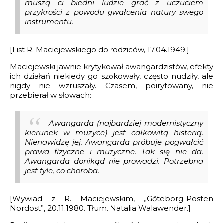
muszą ci biedni ludzie grać z uczuciem
przykrości z powodu gwałcenia natury swego
instrumentu.
[List R. Maciejewskiego do rodziców, 17.04.1949.]
Maciejewski jawnie krytykował awangardzistów, efekty
ich działań niekiedy go szokowały, często nudziły, ale
nigdy nie wzruszały. Czasem, poirytowany, nie
przebierał w słowach:
Awangarda (najbardziej modernistyczny
kierunek w muzyce) jest całkowitą histerią.
Nienawidzę jej. Awangarda próbuje pogwałcić
prawa fizyczne i muzyczne. Tak się nie da.
Awangarda donikąd nie prowadzi. Potrzebna
jest tyle, co choroba.
[Wywiad z R. Maciejewskim, „Gőteborg-Posten
Nordost”, 20.11.1980. Tłum. Natalia Walawender.]