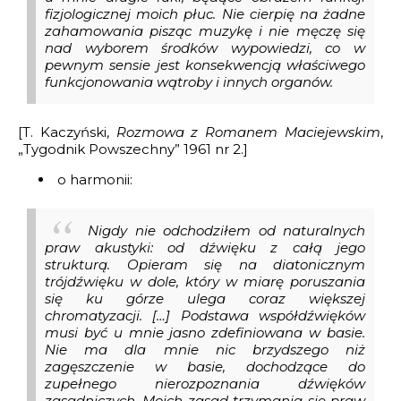
fizjologicznej moich płuc. Nie cierpię na żadne
zahamowania pisząc muzykę i nie męczę się
nad wyborem środków wypowiedzi, co w
pewnym sensie jest konsekwencją właściwego
funkcjonowania wątroby i innych organów.
[T. Kaczyński,
Rozmowa z Romanem Maciejewskim
,
„Tygodnik Powszechny” 1961 nr 2.]
o harmonii:
Nigdy nie odchodziłem od naturalnych
praw akustyki: od dźwięku z całą jego
strukturą. Opieram się na diatonicznym
trójdźwięku w dole, który w miarę poruszania
się ku górze ulega coraz większej
chromatyzacji. […] Podstawa współdźwięków
musi być u mnie jasno zdefiniowana w basie.
Nie ma dla mnie nic brzydszego niż
zagęszczenie w basie, dochodzące do
zupełnego nierozpoznania dźwięków
zasadniczych. Moich zasad trzymania się praw