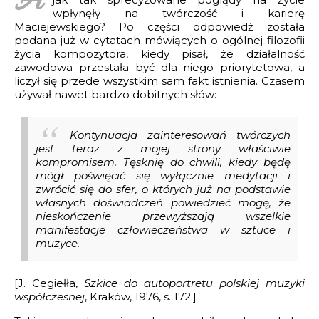
A
wpłynęły na twórczość i karierę
 katalog utworów
z w świecie Hollywood
Maciejewskiego? Po części odpowiedź została
AFIA
podana już w cytatach mówiących o ogólnej filozofii
a utworów
 fortepian
 (Szwecja)
życia kompozytora, kiedy pisał, że działalność
CIE
 2 fortepiany
zawodowa przestała być dla niego priorytetowa, a
Missa pro defunctis
liczył się przede wszystkim sam fakt istnienia. Czasem
9
fortepian i orkiestrę
a fortepian
używał nawet bardzo dobitnych słów:
ameralne
 fortepian
 2026 ZKP
nsprit
Kontynuacja zainteresowań twórczych
kalne i wokalno-instrumentalne
rpiowskie na chór mieszany
jest teraz z mojej strony właściwie
kompromisem. Tęsknię do chwili, kiedy będę
niczne i teatralne
na trio smyczkowe
mógł poświęcić się wyłącznie medytacji i
zwrócić się do sfer, o których już na podstawie
fortepian i skrzypce
własnych doświadczeń powiedzieć mogę, że
nieskończenie przewyższają wszelkie
a instrumenty dęte
manifestacje człowieczeństwa w sztuce i
muzyce.
 na fortepian
pańska na dwie gitary
[J. Cegiełła,
Szkice do autoportretu polskiej muzyki
is
współczesnej
, Kraków, 1976, s. 172.]
a dwa fortepiany