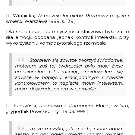
[L. Winnicka,
W poczekalni nieba. Rozmowy o życiu i
śmierci
, Warszawa 1999, s. 139.]
Dla szczerości i autentyczności kluczowa była za to
siła emocji, poddana jednak kontroli intelektu, przy
wykorzystaniu kompozytorskiego rzemiosła:
Starałem się zawsze tworzyć świadomie,
motorem zaś tej twórczości było moje życie
emocjonalne. […] Pracując, znajdowałem się
zawsze w napięciu emocjonalnym i zawsze
kontrolowałem to napięcie moim intelektem,
moim doświadczeniem w rzemiośle.
[T. Kaczyński,
Rozmowa z Romanem Maciejewskim
,
„Tygodnik Powszechny”, 19.03.1995.]
To, że muzyka, jak zresztą i inne nauki,
zeszła na psy, należy między innymi również