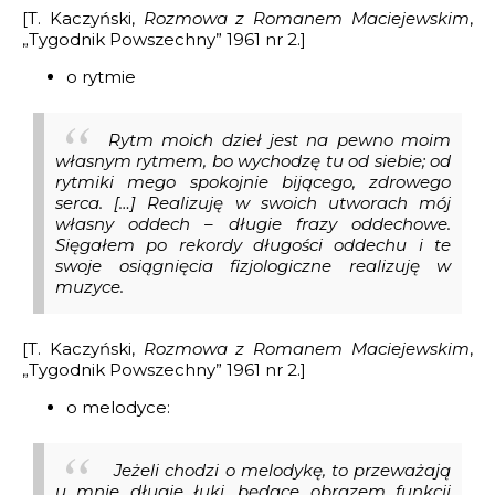
[T. Kaczyński,
Rozmowa z Romanem Maciejewskim
,
„Tygodnik Powszechny” 1961 nr 2.]
o rytmie
Rytm moich dzieł jest na pewno moim
własnym rytmem, bo wychodzę tu od siebie; od
rytmiki mego spokojnie bijącego, zdrowego
serca. […] Realizuję w swoich utworach mój
własny oddech – długie frazy oddechowe.
Sięgałem po rekordy długości oddechu i te
swoje osiągnięcia fizjologiczne realizuję w
muzyce.
[T. Kaczyński,
Rozmowa z Romanem Maciejewskim
,
„Tygodnik Powszechny” 1961 nr 2.]
o melodyce:
Jeżeli chodzi o melodykę, to przeważają
u mnie długie łuki, będące obrazem funkcji