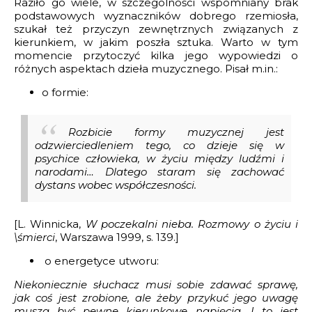
Raziło go wiele, w szczególności wspomniany brak
podstawowych wyznaczników dobrego rzemiosła,
szukał też przyczyn zewnętrznych związanych z
kierunkiem, w jakim poszła sztuka. Warto w tym
momencie przytoczyć kilka jego wypowiedzi o
różnych aspektach dzieła muzycznego. Pisał m.in.:
o formie:
Rozbicie formy muzycznej jest
odzwierciedleniem tego, co dzieje się w
psychice człowieka, w życiu między ludźmi i
narodami… Dlatego staram się zachować
dystans wobec współczesności.
[L. Winnicka,
W poczekalni nieba. Rozmowy o życiu i
\śmierci
, Warszawa 1999, s. 139.]
o energetyce utworu:
Niekoniecznie słuchacz musi sobie zdawać sprawę,
jak coś jest zrobione, ale żeby przykuć jego uwagę
muszą być pewne kierunkowe napięcia. I to jest