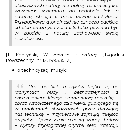
akustycznych natury, nie należy rozumieć jako
sztywnego schematu, bo podobnie jak w
naturze, istnieją u mnie pewne odchylenia.
Przypadkowa atonalność nie oznacza odejścia
od elementarnych zasad. Sztuka powinna być
w zgodzie z naturą zachowując swoją
niezależność.
[T. Kaczyński,
W zgodzie z naturą
, „Tygodnik
Powszechny” nr 12, 1995, s. 12.]
o technicyzacji muzyki:
Gros polskich muzyków błąka się po
labiryntach nudy i beznadziejności z
powodzeniem klecąc szarotonową mozaikę –
obraz współczesnego człowieka, gubiącego się
w problemach stwarzanych przez dławiącą
nas technikę. – Inżynierowie zajmują miejsca
artystów – śpiew ustaje, a rosną szumy i hałasy
– wyrazy fizjologicznej arytmii serc, rozstroju