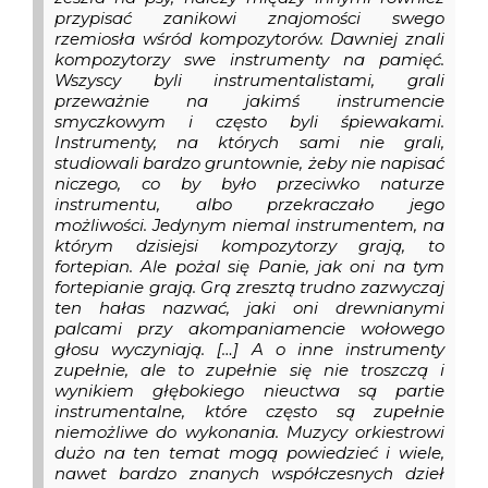
przypisać zanikowi znajomości swego
rzemiosła wśród kompozytorów. Dawniej znali
kompozytorzy swe instrumenty na pamięć.
Wszyscy byli instrumentalistami, grali
przeważnie na jakimś instrumencie
smyczkowym i często byli śpiewakami.
Instrumenty, na których sami nie grali,
studiowali bardzo gruntownie, żeby nie napisać
niczego, co by było przeciwko naturze
instrumentu, albo przekraczało jego
możliwości. Jedynym niemal instrumentem, na
którym dzisiejsi kompozytorzy grają, to
fortepian. Ale pożal się Panie, jak oni na tym
fortepianie grają. Grą zresztą trudno zazwyczaj
ten hałas nazwać, jaki oni drewnianymi
palcami przy akompaniamencie wołowego
głosu wyczyniają. […] A o inne instrumenty
zupełnie, ale to zupełnie się nie troszczą i
wynikiem głębokiego nieuctwa są partie
instrumentalne, które często są zupełnie
niemożliwe do wykonania. Muzycy orkiestrowi
dużo na ten temat mogą powiedzieć i wiele,
nawet bardzo znanych współczesnych dzieł