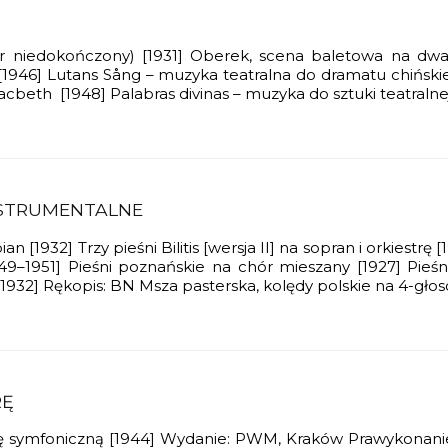
twór niedokończony) [1931] Oberek, scena baletowa na d
 [1946] Lutans Sång – muzyka teatralna do dramatu chiński
beth [1948] Palabras divinas – muzyka do sztuki teatralne
STRUMENTALNE
tepian [1932] Trzy pieśni Bilitis [wersja II] na sopran i orkie
1949–1951] Pieśni poznańskie na chór mieszany [1927] Pie
1932] Rękopis: BN Msza pasterska, kolędy polskie na 4-głos
RĘ
trę symfoniczną [1944] Wydanie: PWM, Kraków Prawykonanie 