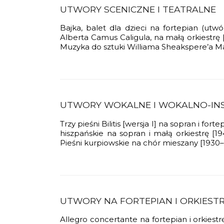
UTWORY SCENICZNE I TEATRALNE
 katalog utworów
z w świecie Hollywood
AFIA
Bajka, balet dla dzieci na fortepian (u
a utworów
 fortepian
 (Szwecja)
Alberta Camus Caligula, na małą orkiestrę
CIE
 2 fortepiany
Muzyka do sztuki Williama Sheakspere’a Mac
Missa pro defunctis
9
fortepian i orkiestrę
a fortepian
ameralne
 fortepian
 2026 ZKP
nsprit
kalne i wokalno-instrumentalne
rpiowskie na chór mieszany
UTWORY WOKALNE I WOKALNO-IN
niczne i teatralne
na trio smyczkowe
Trzy pieśni Bilitis [wersja I] na sopran i for
hiszpańskie na sopran i małą orkiestrę [
fortepian i skrzypce
Pieśni kurpiowskie na chór mieszany [1930–
a instrumenty dęte
 na fortepian
pańska na dwie gitary
UTWORY NA FORTEPIAN I ORKIEST
is
Allegro concertante na fortepian i orkies
a dwa fortepiany