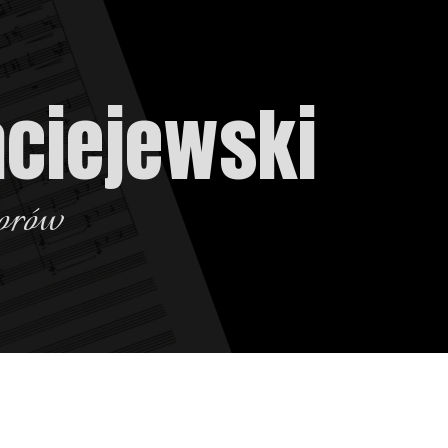
ciejewski
orów