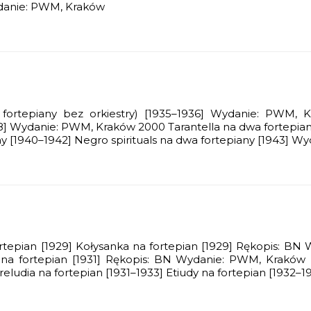
Wydanie: PWM, Kraków
ortepiany bez orkiestry) [1935–1936] Wydanie: PWM, K
938] Wydanie: PWM, Kraków 2000 Tarantella na dwa fortepi
y [1940–1942] Negro spirituals na dwa fortepiany [1943] W
fortepian [1929] Kołysanka na fortepian [1929] Rękopis: B
a fortepian [1931] Rękopis: BN Wydanie: PWM, Kraków Z
eludia na fortepian [1931–1933] Etiudy na fortepian [1932–19