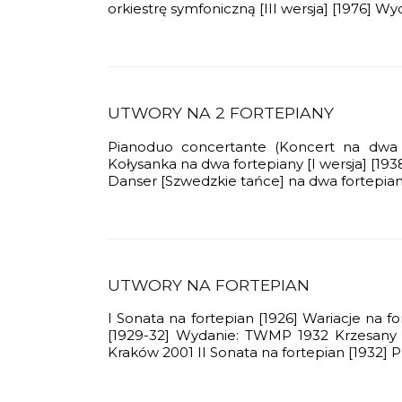
orkiestrę symfoniczną [III wersja] [1976] 
ncertante na fortepian i orkiestrę
rtwychwstania
is
UTWORY NA 2 FORTEPIANY
Pianoduo concertante (Koncert na dwa f
Kołysanka na dwa fortepiany [I wersja] [1
Danser [Szwedzkie tańce] na dwa fortepian
UTWORY NA FORTEPIAN
I Sonata na fortepian [1926] Wariacje na 
[1929-32] Wydanie: TWMP 1932 Krzesany n
Kraków 2001 II Sonata na fortepian [1932] Pr