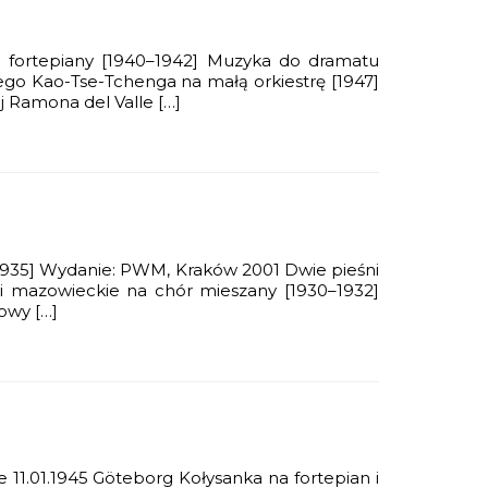
wa fortepiany [1940–1942] Muzyka do dramatu
ego Kao-Tse-Tchenga na małą orkiestrę [1947]
j Ramona del Valle […]
strę [1935] Wydanie: PWM, Kraków 2001 Dwie pieśni
śni mazowieckie na chór mieszany [1930–1932]
owy […]
11.01.1945 Göteborg Kołysanka na fortepian i